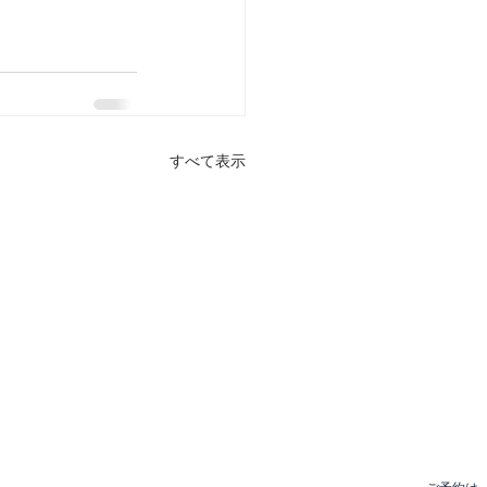
すべて表示
on
90Day's Body Make
About
Blog