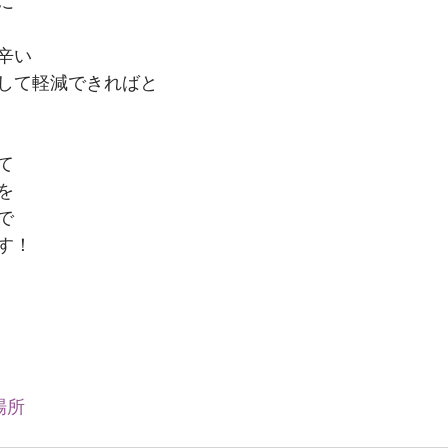
に
辛い
して軽減できればと
て
を
で
す！
場所