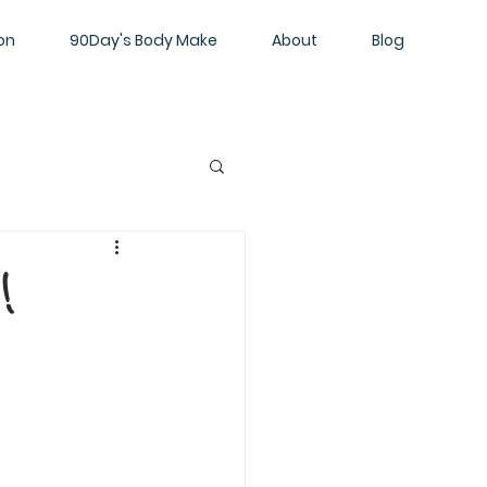
on
90Day's Body Make
About
Blog
！