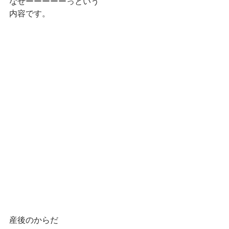
なぜーーーーーっという
内容です。
産後のからだ