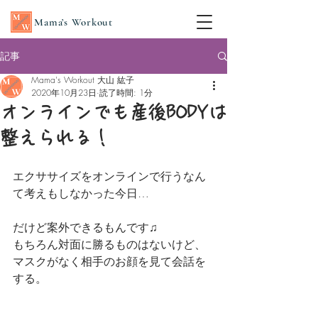
Mama’s Workout
記事
Mama's Workout 大山 紘子
2020年10月23日
読了時間: 1分
オンラインでも産後BODYは
整えられる！
エクササイズをオンラインで行うなん
て考えもしなかった今日…
だけど案外できるもんです♫
もちろん対面に勝るものはないけど、
マスクがなく相手のお顔を見て会話を
する。