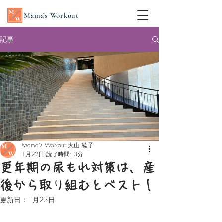
Mama’s Workout
記事
Mama's Workout 大山 紘子
1月22日
読了時間: 3分
更年期の尿もれ対策は、産
後から取り組むとベスト！
更新日：
1月23日