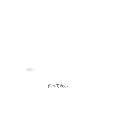
すべて表示
on
90Day's Body Make
About
Blog